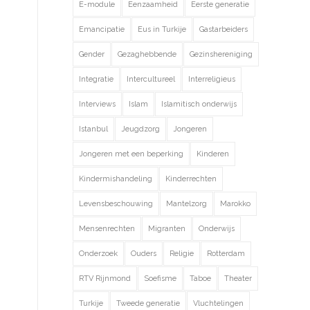
E-module
Eenzaamheid
Eerste generatie
Emancipatie
Eus in Turkije
Gastarbeiders
Gender
Gezaghebbende
Gezinshereniging
Integratie
Intercultureel
Interreligieus
Interviews
Islam
Islamitisch onderwijs
Istanbul
Jeugdzorg
Jongeren
Jongeren met een beperking
Kinderen
Kindermishandeling
Kinderrechten
Levensbeschouwing
Mantelzorg
Marokko
Mensenrechten
Migranten
Onderwijs
Onderzoek
Ouders
Religie
Rotterdam
RTV Rijnmond
Soefisme
Taboe
Theater
Turkije
Tweede generatie
Vluchtelingen