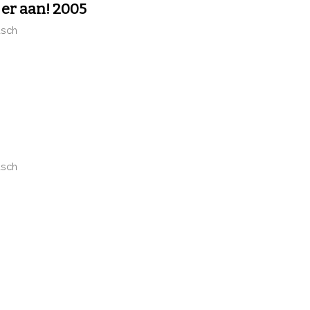
 er aan! 2005
usch
usch