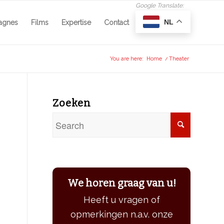
NL
agnes
Films
Expertise
Contact
You are here:
Home
/
Theater
Zoeken
We horen graag van u!
Heeft u vragen of
opmerkingen n.a.v. onze