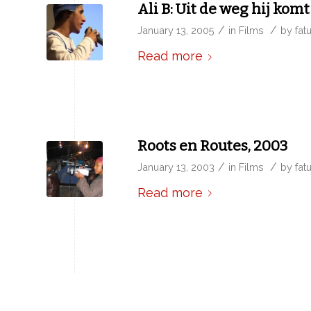
Ali B: Uit de weg hij komt
/
/
January 13, 2005
in
Films
by
fat
Read more
Roots en Routes, 2003
/
/
January 13, 2003
in
Films
by
fat
Read more