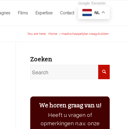
NL
agnes
Films
Expertise
Contact
You are here:
Home
/
maatschappelijke vraagstukken
Zoeken
We horen graag van u!
Heeft u vragen of
opmerkingen n.a.v. onze