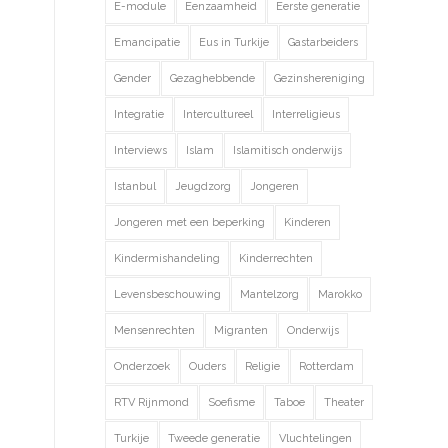
E-module
Eenzaamheid
Eerste generatie
Emancipatie
Eus in Turkije
Gastarbeiders
Gender
Gezaghebbende
Gezinshereniging
Integratie
Intercultureel
Interreligieus
Interviews
Islam
Islamitisch onderwijs
Istanbul
Jeugdzorg
Jongeren
Jongeren met een beperking
Kinderen
Kindermishandeling
Kinderrechten
Levensbeschouwing
Mantelzorg
Marokko
Mensenrechten
Migranten
Onderwijs
Onderzoek
Ouders
Religie
Rotterdam
RTV Rijnmond
Soefisme
Taboe
Theater
Turkije
Tweede generatie
Vluchtelingen