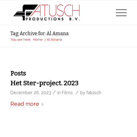
Tag Archive for: Al Amana
You are here:
Home
/
Al Amana
Posts
Het Ster-project. 2023
/
/
December 26, 2023
in
Films
by
fatusch
Read more