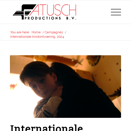
You are here:
Home
/
Campagnes
/
Internationale kindontvoering. 2024
Internationale